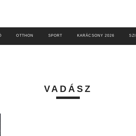
Ó
OTTHON
SPORT
KARÁCSONY 2026
SZ
VADÁSZ