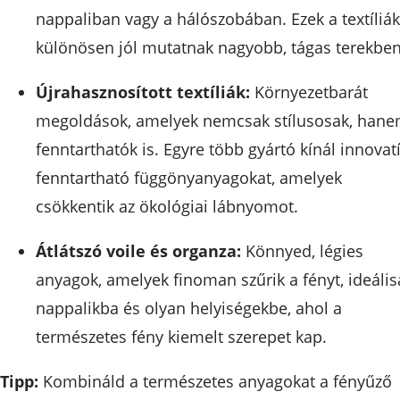
nappaliban vagy a hálószobában. Ezek a textíliák
különösen jól mutatnak nagyobb, tágas terekben
Újrahasznosított textíliák:
Környezetbarát
megoldások, amelyek nemcsak stílusosak, han
fenntarthatók is. Egyre több gyártó kínál innovatí
fenntartható függönyanyagokat, amelyek
csökkentik az ökológiai lábnyomot.
Átlátszó voile és organza:
Könnyed, légies
anyagok, amelyek finoman szűrik a fényt, ideális
nappalikba és olyan helyiségekbe, ahol a
természetes fény kiemelt szerepet kap.
Tipp:
Kombináld a természetes anyagokat a fényűző