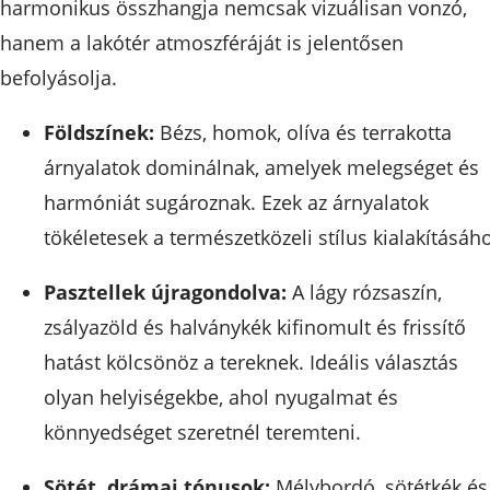
harmonikus összhangja nemcsak vizuálisan vonzó,
hanem a lakótér atmoszféráját is jelentősen
befolyásolja.
Földszínek:
Bézs, homok, olíva és terrakotta
árnyalatok dominálnak, amelyek melegséget és
harmóniát sugároznak. Ezek az árnyalatok
tökéletesek a természetközeli stílus kialakításáho
Pasztellek újragondolva:
A lágy rózsaszín,
zsályazöld és halványkék kifinomult és frissítő
hatást kölcsönöz a tereknek. Ideális választás
olyan helyiségekbe, ahol nyugalmat és
könnyedséget szeretnél teremteni.
Sötét, drámai tónusok:
Mélybordó, sötétkék és