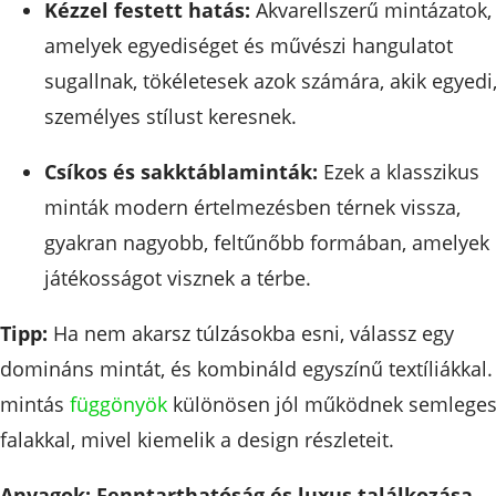
Kézzel festett hatás:
Akvarellszerű mintázatok,
amelyek egyediséget és művészi hangulatot
sugallnak, tökéletesek azok számára, akik egyedi
személyes stílust keresnek.
Csíkos és sakktáblaminták:
Ezek a klasszikus
minták modern értelmezésben térnek vissza,
gyakran nagyobb, feltűnőbb formában, amelyek
játékosságot visznek a térbe.
Tipp:
Ha nem akarsz túlzásokba esni, válassz egy
domináns mintát, és kombináld egyszínű textíliákkal.
mintás
függönyök
különösen jól működnek semlege
falakkal, mivel kiemelik a design részleteit.
Anyagok: Fenntarthatóság és luxus találkozása