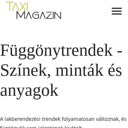
Függönytrendek -
Színek, minták és
anyagok
A lakberendezési trendek folyamatosan változnak, és
függönyök sem jelentenek kivételt.