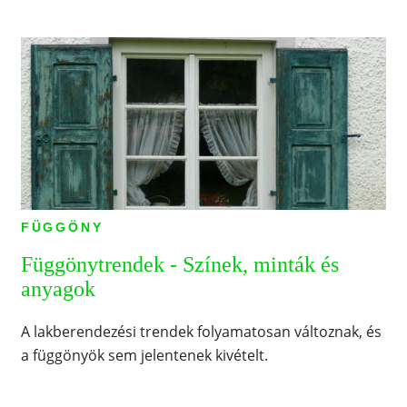
FÜGGÖNY
Függönytrendek - Színek, minták és
anyagok
A lakberendezési trendek folyamatosan változnak, és
a függönyök sem jelentenek kivételt.