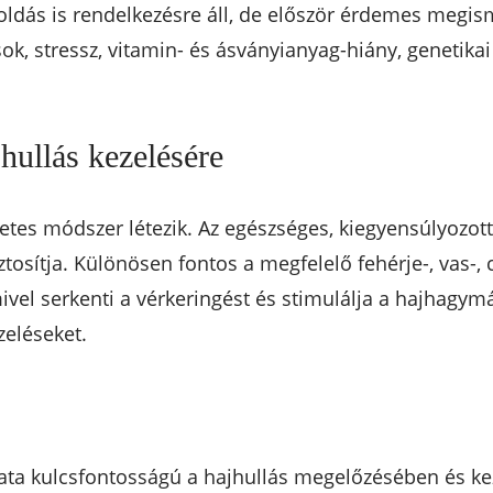
oldás is rendelkezésre áll, de először érdemes megism
ok, stressz, vitamin- és ásványianyag-hiány, genetika
hullás kezelésére
es módszer létezik. Az egészséges, kiegyensúlyozott 
sítja. Különösen fontos a megfelelő fehérje-, vas-, c
vel serkenti a vérkeringést és stimulálja a hajhagymá
zeléseket.
ata kulcsfontosságú a hajhullás megelőzésében és k