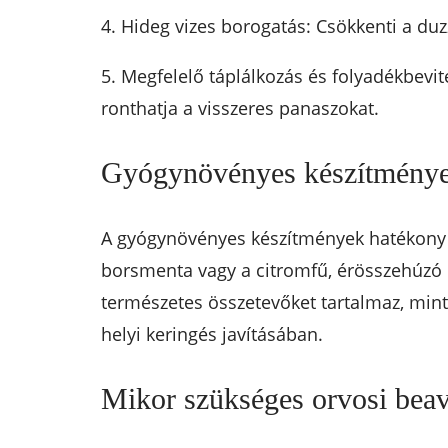
4. Hideg vizes borogatás: Csökkenti a duzz
5. Megfelelő táplálkozás és folyadékbevit
ronthatja a visszeres panaszokat.
Gyógynövényes készítmények
A gyógynövényes készítmények hatékony ki
borsmenta vagy a citromfű, érösszehúzó 
természetes összetevőket tartalmaz, min
helyi keringés javításában.
Mikor szükséges orvosi bea