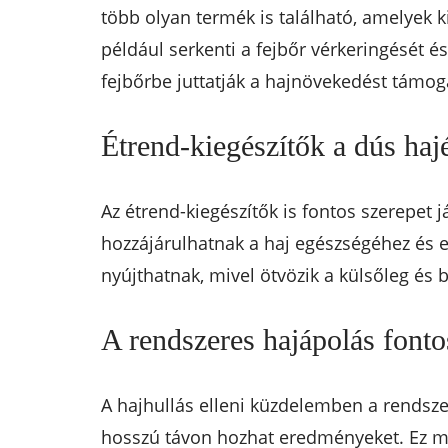
több olyan termék is található, amelyek k
például serkenti a fejbőr vérkeringését é
fejbőrbe juttatják a hajnövekedést támo
Étrend-kiegészítők a dús hajé
Az étrend-kiegészítők is fontos szerepet 
hozzájárulhatnak a haj egészségéhez és 
nyújthatnak, mivel ötvözik a külsőleg és
A rendszeres hajápolás font
A hajhullás elleni küzdelemben a rendsze
hosszú távon hozhat eredményeket. Ez ma