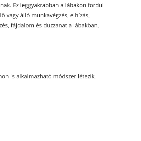
lnak. Ez leggyakrabban a lábakon fordul
ülő vagy álló munkavégzés, elhízás,
rzés, fájdalom és duzzanat a lábakban,
hon is alkalmazható módszer létezik,