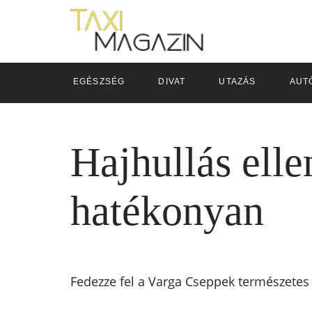
EGÉSZSÉG
DIVAT
UTAZÁS
AUT
Hajhullás elle
hatékonyan
Fedezze fel a Varga Cseppek természetes 