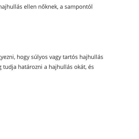
ajhullás ellen nőknek, a sampontól
ezni, hogy súlyos vagy tartós hajhullás
udja határozni a hajhullás okát, és