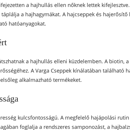
ifejezetten a hajhullás ellen nőknek lettek kifejlesz
s táplálja a hajhagymákat. A hajcseppek és hajerősítő
gató hatóanyagokat.
rt
játszhatnak a hajhullás elleni küzdelemben. A biotin,
erősségéhez. A Varga Cseppek kínálatában található 
 belsőleg alkalmazható termékeket.
ossága
resség kulcsfontosságú. A megfelelő hajápolási rutin 
gában foglalja a rendszeres samponozást, a hajbalzs