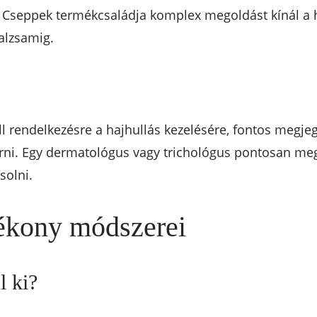
 Cseppek termékcsaládja komplex megoldást kínál a h
alzsamig.
 rendelkezésre a hajhullás kezelésére, fontos megjegy
ni. Egy dermatológus vagy trichológus pontosan meg t
solni.
tékony módszerei
l ki?