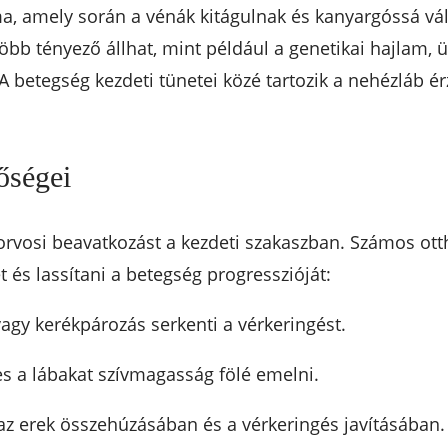
ma, amely során a vénák kitágulnak és kanyargóssá vá
több tényező állhat, mint például a genetikai hajlam, 
A betegség kezdeti tünetei közé tartozik a nehézláb é
.
őségei
orvosi beavatkozást a kezdeti szakaszban. Számos ott
 és lassítani a betegség progresszióját:
agy kerékpározás serkenti a vérkeringést.
s a lábakat szívmagasság fölé emelni.
 az erek összehúzásában és a vérkeringés javításában.