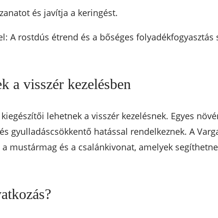
anatot és javítja a keringést.
el: A rostdús étrend és a bőséges folyadékfogyasztás
 a visszér kezelésben
egészítői lehetnek a visszér kezelésnek. Egyes növé
és gyulladáscsökkentő hatással rendelkeznek. A Varg
t a mustármag és a csalánkivonat, amelyek segíthetn
vatkozás?