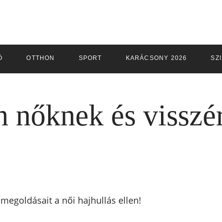
Ó
OTTHON
SPORT
KARÁCSONY 2026
SZ
n nőknek és visszé
megoldásait a női hajhullás ellen!