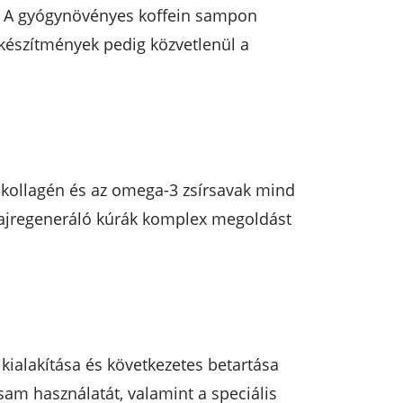
tve. A gyógynövényes koffein sampon
 készítmények pedig közvetlenül a
 a kollagén és az omega-3 zsírsavak mind
hajregeneráló kúrák komplex megoldást
kialakítása és következetes betartása
am használatát, valamint a speciális