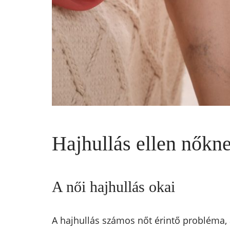
Hajhullás ellen nőkn
A női hajhullás okai
A hajhullás számos nőt érintő probléma,